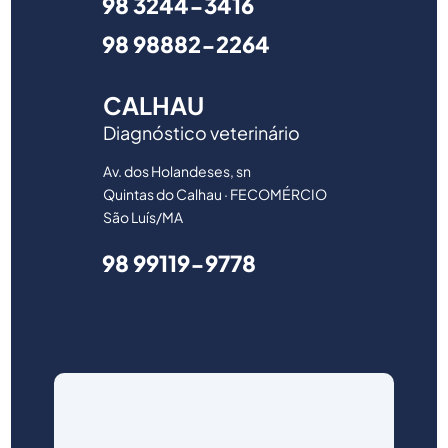
98 3244-3416
98 98882-2264
CALHAU
Diagnóstico veterinário
Av. dos Holandeses, sn
Quintas do Calhau · FECOMÉRCIO
São Luís/MA
98 99119-9778