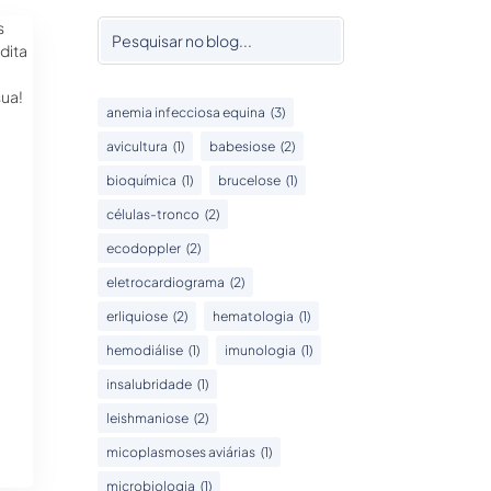
s
dita
sua!
anemia infecciosa equina
(3)
avicultura
(1)
babesiose
(2)
bioquímica
(1)
brucelose
(1)
células-tronco
(2)
ecodoppler
(2)
eletrocardiograma
(2)
erliquiose
(2)
hematologia
(1)
hemodiálise
(1)
imunologia
(1)
insalubridade
(1)
leishmaniose
(2)
micoplasmoses aviárias
(1)
microbiologia
(1)