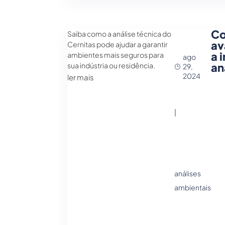
Co
Saiba como a análise técnica do
av
Cernitas pode ajudar a garantir
a 
ambientes mais seguros para
ago
an
sua indústria ou residência.
29,
2024
ler mais
|
análises
ambientais