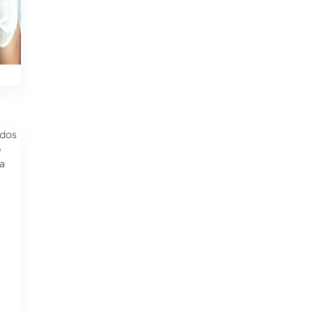
 dos
e
da