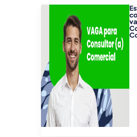
E
co
va
Co
Co