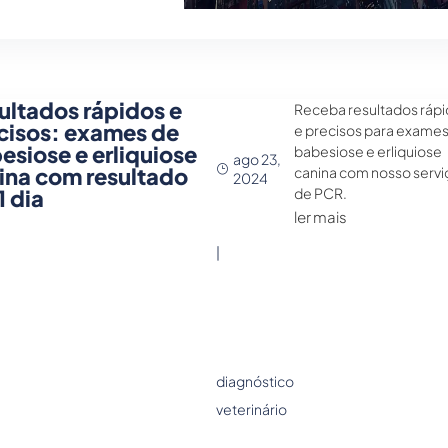
ultados rápidos e
Receba resultados ráp
cisos: exames de
e precisos para exames
esiose e erliquiose
babesiose e erliquiose
ago 23,
ina com resultado
canina com nosso servi
2024
1 dia
de PCR.
ler mais
|
diagnóstico
veterinário