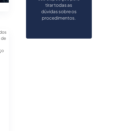
tirar todas as
dúvidas sobre os
procedimentos.
idos
 de
ço