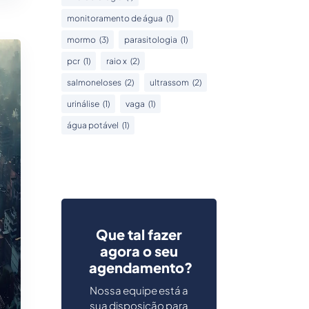
monitoramento de água
(1)
mormo
(3)
parasitologia
(1)
pcr
(1)
raio x
(2)
salmoneloses
(2)
ultrassom
(2)
urinálise
(1)
vaga
(1)
água potável
(1)
Que tal fazer
agora o seu
agendamento?
Nossa equipe está a
sua disposição para