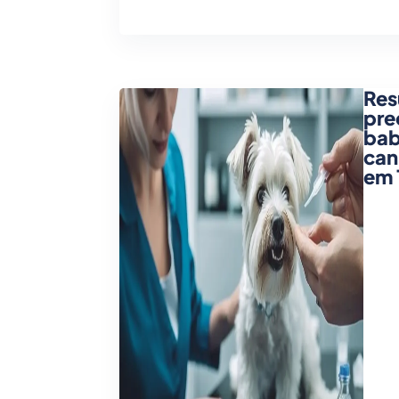
Res
pre
bab
can
em 