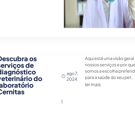
Descubra os
Aqui está uma visão geral
serviços de
nossos serviços e por qu
diagnóstico
somos a escolha preferi
ago 7,
veterinário do
para a saúde do seu pet.
2024
laboratório
ler mais
Cernitas
|