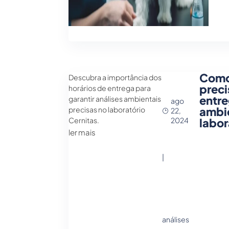
Como 
Descubra a importância dos
preci
horários de entrega para
entre
garantir análises ambientais
ago
ambie
precisas no laboratório
22,
Cernitas.
labor
2024
ler mais
|
análises