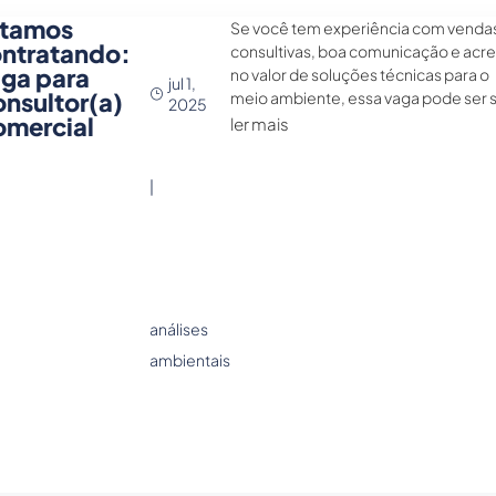
stamos
Se você tem experiência com venda
ntratando:
consultivas, boa comunicação e acre
ga para
no valor de soluções técnicas para o
jul 1,
nsultor(a)
meio ambiente, essa vaga pode ser 
2025
mercial
ler mais
|
análises
ambientais