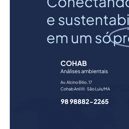
Conectand
e sustentab
em um só
pr
COHAB
Análises ambientais
Av. Alcino Bilio, 17
Cohab Anil III · São Luís/MA
98 98882-2265