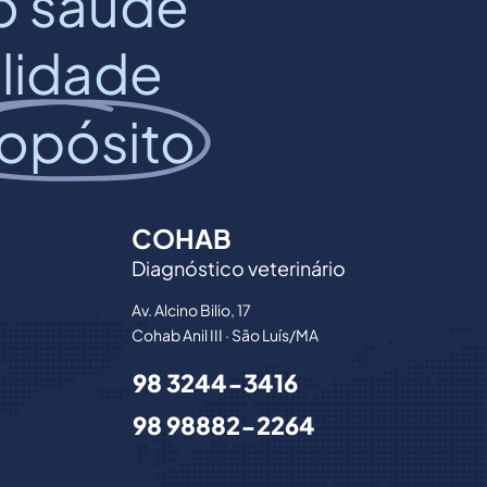
o saúde
ilidade
opósito
COHAB
Diagnóstico veterinário
Av. Alcino Bilio, 17
Cohab Anil III · São Luís/MA
98 3244-3416
98 98882-2264